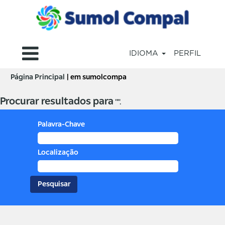
IDIOMA
PERFIL
(página
Página Principal
|
em sumolcompa
atual)
Procurar resultados para
"".
Palavra-Chave
Localização