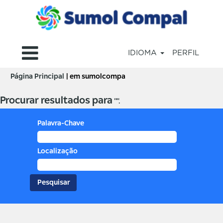
IDIOMA
PERFIL
(página
Página Principal
|
em sumolcompa
atual)
Procurar resultados para
"".
Palavra-Chave
Localização