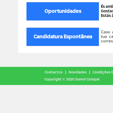
És amb
Oportunidades
Gostas
Estás 
Caso 
Candidatura Espontânea
tua c
corres
Contactos
Novidades
Condições G
Copyright © 2020 Sumol Compal